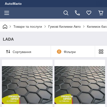
AutoMario
Товари та послуги
Гумові Килимки Авто
Килимок баг
LADA
Сортування
0
Фільтри