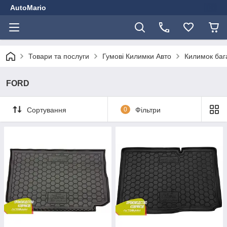
AutoMario
Товари та послуги
Гумові Килимки Авто
Килимок баг
FORD
Сортування
0
Фільтри