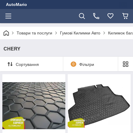
AutoMario
Товари та послуги
Гумові Килимки Авто
Килимок баг
CHERY
Сортування
0
Фільтри