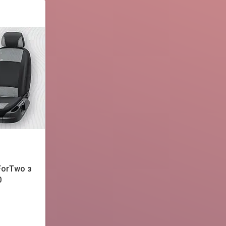
ForTwo з
0