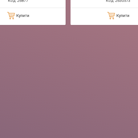
26877
2630573
Купити
Купити