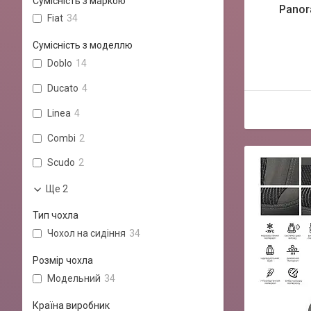
Сумісність з маркою
Panor
Fiat
34
Сумісність з моделлю
Doblo
14
Ducato
4
Linea
4
Combi
2
Scudo
2
Ще 2
Тип чохла
Чохол на сидіння
34
Розмір чохла
Модельний
34
Країна виробник