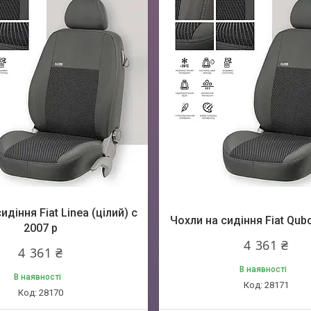
идіння Fiat Linea (цілий) c
Чохли на сидіння Fiat Qubo
2007 р
4 361 ₴
4 361 ₴
В наявності
В наявності
28171
28170