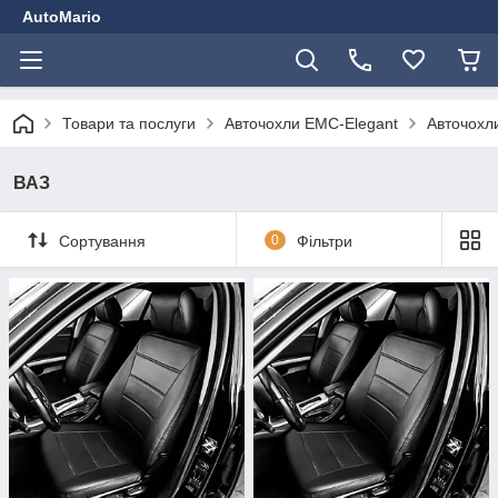
AutoMario
Товари та послуги
Авточохли EMC-Elegant
Авточохли
ВАЗ
Сортування
0
Фільтри