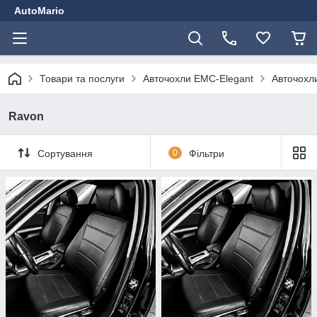
AutoMario
Товари та послуги
Авточохли EMC-Elegant
Авточохли
Ravon
Сортування
0
Фільтри