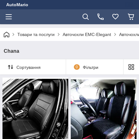
AutoMario
Товари та послуги
Авточохли EMC-Elegant
Авточохли
Chana
Сортування
0
Фільтри