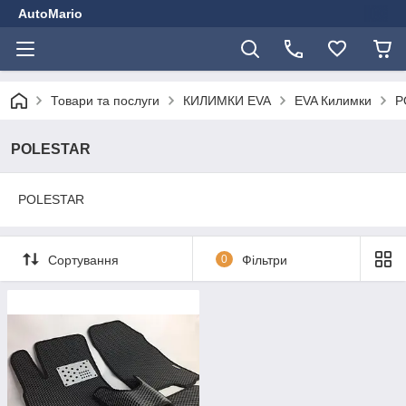
AutoMario
Товари та послуги
КИЛИМКИ EVA
EVA Килимки
P
POLESTAR
POLESTAR
Сортування
0
Фільтри